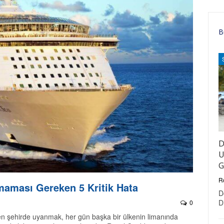
B
D
U
G
R
maması Gereken 5 Kritik Hata
D
D
0
en şehirde uyanmak, her gün başka bir ülkenin limanında