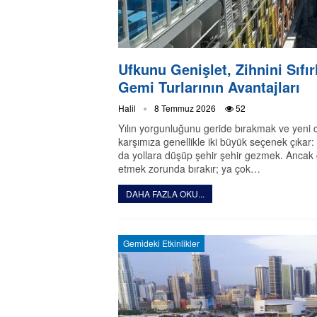
Ufkunu Genişlet, Zihnini Sıfı
Gemi Turlarının Avantajları
Halil
8 Temmuz 2026
52
Yılın yorgunluğunu geride bırakmak ve yeni c
karşımıza genellikle iki büyük seçenek çıkar
da yollara düşüp şehir şehir gezmek. Ancak 
etmek zorunda bırakır; ya çok…
DAHA FAZLA OKU...
Gemideki Etkinlikler