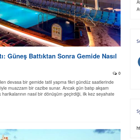
A
A
S
ı: Güneş Battıktan Sonra Gemide Nasıl
0
ülen devasa bir gemide tatil yapma fikri gündüz saatlerinde
leriyle muazzam bir cazibe sunar. Ancak gün batıp akşam
harikalarının nasıl bir dönüşüm geçirdiği, ilk kez seyahate
S
h