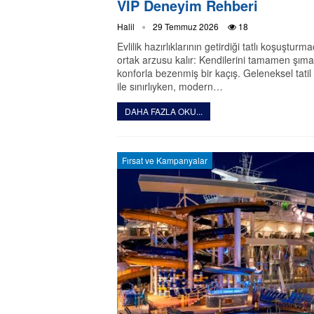
VIP Deneyim Rehberi
Halil
29 Temmuz 2026
18
Evlilik hazırlıklarının getirdiği tatlı koşuşturm
ortak arzusu kalır: Kendilerini tamamen şımar
konforla bezenmiş bir kaçış. Geleneksel tatil 
ile sınırlıyken, modern…
DAHA FAZLA OKU...
Fırsat ve Kampanyalar