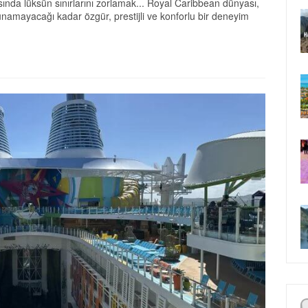
ında lüksün sınırlarını zorlamak... Royal Caribbean dünyası,
 sunamayacağı kadar özgür, prestijli ve konforlu bir deneyim