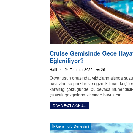
Cruise Gemisinde Gece Hayat
Eğleniliyor?
Halil
24 Temmuz 2026
26
Okyanusun ortasında, yıldızların altında süz
havuzlar, su parkları ve egzotik liman keşif
karanlığı çöktüğünde, bu devasa mühendislik 
çıkacak gezginlerin zihninde büyük bir…
DAHA FAZLA OKU...
İlk Gemi Turu Deneyimi