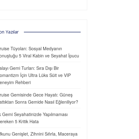
on Yazılar
ruise Tüyoları: Sosyal Medyanın
onuştuğu 5 Viral Kabin ve Seyahat İpucu
alayı Gemi Turları: Sıra Dışı Bir
omantizm İçin Ultra Lüks Süit ve VIP
eneyim Rehberi
ruise Gemisinde Gece Hayatı: Güneş
attıktan Sonra Gemide Nasıl Eğleniliyor?
lk Gemi Seyahatinizde Yapılmaması
ereken 5 Kritik Hata
fkunu Genişlet, Zihnini Sıfırla, Maceraya