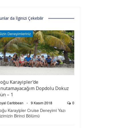
unlar da İlginizi Çekebilir
Sizin Deneyimleriniz
oğu Karayipler’de
nutamayacağım Dopdolu Dokuz
ün – 1
oyal Caribbean
9 Kasım 2018
0
oğu Karayipler Cruise Deneyimi Yazı
izimizin Birinci Bölümü