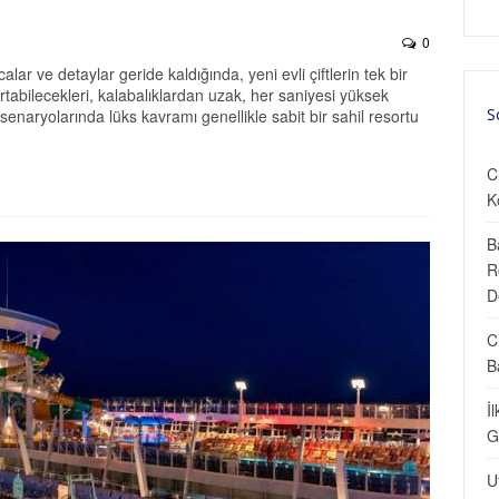
0
acalar ve detaylar geride kaldığında, yeni evli çiftlerin tek bir
tabilecekleri, kalabalıklardan uzak, her saniyesi yüksek
S
senaryolarında lüks kavramı genellikle sabit bir sahil resortu
C
K
B
R
D
C
B
İ
G
U