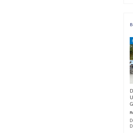
B
D
U
G
R
D
D