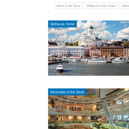
Allure of the Seas
Brilliance of the Seas
Harm
Gidilecek Yerler
Serenade of the Seas