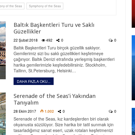
ony of the Seas
Symphony of the Seas
Baltık Başkentleri Turu ve Saklı
Güzellikler
22 Şubat 2018
492
0
0
Baltık Başkentleri Turu birçok güzellik saklıyor.
Gemilerimiz sizi bu saklı güzellikleri keşfetmeye
çağırıyor. Baltık Denizi etrafında yerleşmiş başkentleri
harika gemilerimizle keşfedebilirsiniz. Stockholm,
Tallinn, St.Petersburg, Helsinki…
DAHA FAZLA OKU...
Serenade of the Seas’i Yakından
Tanıyalım
28 Ekim 2017
1.002
0
0
Serenade of the Seas, kız kardeşlerden biri olarak
okyanusta süzülüyor. Size harika bir tatil sunmak için
tasarladığımız sanat eseri, uzak rotaları keşfetmenizi