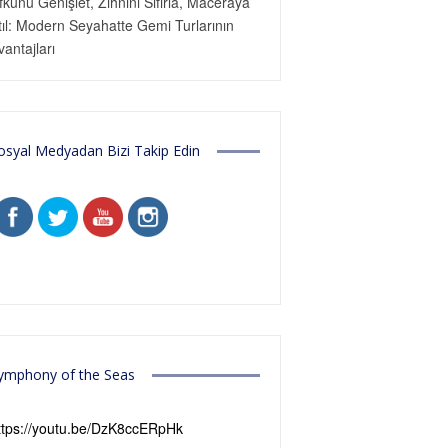
fkunu Genişlet, Zihnini Sıfırla, Maceraya
tıl: Modern Seyahatte Gemi Turlarının
vantajları
osyal Medyadan Bizi Takip Edin
ymphony of the Seas
ttps://youtu.be/DzK8ccERpHk