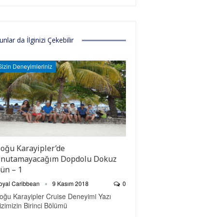
unlar da İlginizi Çekebilir
Sizin Deneyimleriniz
oğu Karayipler’de
nutamayacağım Dopdolu Dokuz
ün – 1
oyal Caribbean
9 Kasım 2018
0
oğu Karayipler Cruise Deneyimi Yazı
izimizin Birinci Bölümü