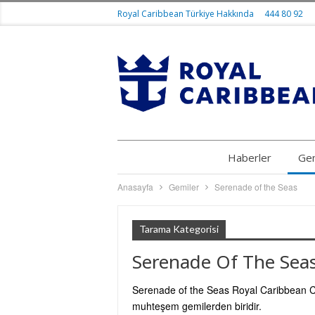
Royal Caribbean Türkiye Hakkında
444 80 92
Haberler
Gem
Anasayfa
Gemiler
Serenade of the Seas
Tarama Kategorisi
Serenade Of The Sea
Serenade of the Seas Royal Caribbean Cru
muhteşem gemilerden biridir.