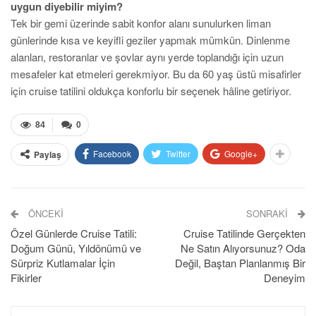
uygun diyebilir miyim?
Tek bir gemi üzerinde sabit konfor alanı sunulurken liman
günlerinde kısa ve keyifli geziler yapmak mümkün. Dinlenme
alanları, restoranlar ve şovlar aynı yerde toplandığı için uzun
mesafeler kat etmeleri gerekmiyor. Bu da 60 yaş üstü misafirler
için cruise tatilini oldukça konforlu bir seçenek hâline getiriyor.
84
0
Facebook
Twitter
Google+
Paylaş
ÖNCEKI
SONRAKI
Özel Günlerde Cruise Tatili:
Cruise Tatilinde Gerçekten
Doğum Günü, Yıldönümü ve
Ne Satın Alıyorsunuz? Oda
Sürpriz Kutlamalar İçin
Değil, Baştan Planlanmış Bir
Fikirler
Deneyim