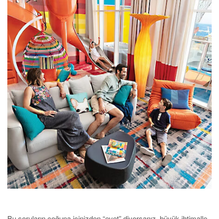
Bu soruların çoğuna içinizden “evet” diyorsanız, büyük ihtimalle