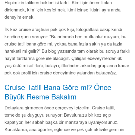
Hepimizin tatilden beklentisi farklı. Kimi için önemli olan
dinlenmek, kimi için keşfetmek, kimi içinse ikisini aynı anda
deneyimlemek.
İlk kez cruise araştıran pek çok kişi, fotoğraflara bakıp kendi
kendine şunu soruyor: “Bu ortamda ben mutlu olur muyum, bu
cruise tatili bana göre mi, yoksa bana fazla sakin ya da fazla
hareketli mi gelir?” Bu blog yazısında tam olarak bu soruyu farklı
hayat tarzlarına göre ele alacağız. Çalışan ebeveynlerden 60
yaş üstü misafirlere, balayı çiftlerinden arkadaş gruplarına kadar
pek çok profil için cruise deneyimine yakından bakacağız.
Cruise Tatili Bana Göre mi? Önce
Büyük Resme Bakalım
Detaylara girmeden önce çerçeveyi çizelim. Cruise tatili,
temelde şu duyguyu sunuyor: Bavulunuzu bir kez açıp
kapatıyor, her sabah başka bir manzaraya uyanıyorsunuz.
Konaklama, ana öğünler, eğlence ve pek çok aktivite geminin