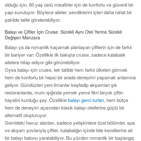
olduğu için, 60 yaş üstü misafirler için de konforlu ve güvenli bir
yapı sunuluyor. Böylece aileler, sevdiklerini içleri daha rahat bir
şekilde tatile gönderebiliyor.
Balayı ve Çiftler İçin Cruise: Sürekli Aynı Otel Yerine Sürekli
Değişen Manzara
Balayı ya da romantik kaçamak planlayan çiftlerin için de farklı
bir bariyer var: Özellikle ilk bakışta cruise, sadece kalabalık
ailelere hitap ediyor gibi görünebiliyor.
Oysa balayı için cruise, tek tatilde hem farklı ülkeleri görmek
hem de konforlu bir hepsi bir arada deneyimi yaşamak anlamına
geliyor. Gündüzleri yeni limanlar keşfedip akşamları şık
restoranlarda, mum ışığında yemek yeme fikri birçok çiftin
hayalini kurduğu şey. Özellikle
balayı gemi turları
, hem bütçe
hem de deneyim açısından klasik balayı otellerine güçlü bir
alternatif oluşturuyor.
Gemideki havuz alanları, sadece yetişkinlere özel bölümler, spa
ve akşam şovlarıyla çiftler, kalabalığın içinde bile kendilerine ait
bir balayı balonu yaratabiliyor. Bu yüzden romantik bir başlangıç