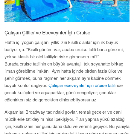
Çalışan Çiftler ve Ebeveynler İçin Cruise
Hafta içi yoğun çalışan, yıllık izni kısıtlı olanlar için ilk büyük
bariyer şu: “Kısıtlı günüm var, acaba cruise tatili bana göre mi,
yoksa klasik bir otel tatiliyle riske girmesem mi?”
Burada cruise tatilinin en büyük avantajı, tek seyahatte birkaç
liman görebilme imkânı. Aynı hafta içinde birden fazla ülke ve
şehir görmek, buna rağmen her akşam aynı kabine dönmek
büyük konfor sağlıyor.
Çalışan ebeveynler için cruise tatili
nde
çocuk kulüpleri ve aquaparklar, günü dengeliyor; çocuklar
eğlenirken siz de gerçekten dinlenebiliyorsunuz.
Akşamları Broadway tadındaki şovlar, temalı geceler ve canlı
müziklerle tatildeyim hissi pekişiyor. Plan yapma yükü azaldığı
için, kısıtlı iznin her günü daha dolu ve verimli geçiyor. Bu yanıyla
bakınca, çalışan çiftler için cruise tatili bana göre mi sorusu çoğu