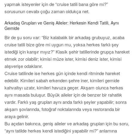
yapmak isteyenler için de “cruise tatili bana göre mi?”
sorusunun cevabı çoğu zaman oldukça net.
Arkadaş Grupları ve Geniş Aileler: Herkesin Kendi Tatili, Aynı
Gemide
Bir de şu soru var: “Biz kalabalık bir arkadaş grubuyuz, acaba
cruise tatili bize göre mi uygun mu, yoksa herkes farklı şey
istediği için karışır mıyız?” Klasik şehir tatillerinde grupça hareket
etmek zor olabilir; kimisi müze ister, kimisi deniz ister, kimisi
alışverişe odaklanır.
Cruise tatilinde ise herkes gün içinde kendi ritminde hareket
edebilir. Kimileri sabah erkenden şehre iner, kimileri gemide
kahvaltıyı uzatır, kimileri havuza geçer. Akşam olunca herkes
aynı masada buluşur. Büyük aileler için de benzer bir rahatlık
vardır. Farklı yaş grupları aynı anda farklı şeyler yapabilir; sonra
akşam şovlarında, fotoğraf noktalarında veya restoranda bir
araya gelinir.
Bu açıdan bakınca, geniş aileler ve arkadaş grupları için bu soru,
“aynı tatilde herkes kendi istediğini yapabilir mi?” anlamına