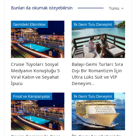
Bunları da okumak isteyebilirsin
Tümü
Gemideki Etkinlikler
İlk Gemi Turu Deneyimi
Cruise Tüyoları: Sosyal
Balayı Gemi Turları: Sıra
Medyanın Konuştuğu 5
Dışı Bir Romantizm İçin
Viral Kabin ve Seyahat
Ultra Lüks Süit ve VIP
İpucu
Deneyim…
Fırsat ve Kampanyalar
İlk Gemi Turu Deneyimi