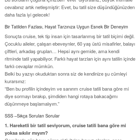
cevabınız artık netleşmiştir: Evet, bu tatil size düşündüğünüzden
daha fazla iyi gelecek!
Bir Tatilden Fazlası, Hayat Tarzınıza Uygun Esnek Bir Deneyim
Sonuçta cruise, tek tip insan için tasarlanmış bir tatil biçimi değil.
Çocuklu aileler, çalışan ebeveynler, 60 yaş üstü misafirler, balayı
çiftleri, arkadaş grupları… Hepsi aynı gemide, ama kendi
ritminde tatil yapabiliyor. Farklı hayat tarzları için aynı tatilin içinde
farklı cevaplar mümkün.
Belki bu yazıyı okuduktan sonra siz de kendinize şu cümleyi
kurarsınız:
“Ben bu profilin içindeyim ve sanırım cruise tatili bana göre mi
diye sormayı bırakıp, şimdiden hangi rotaya bakacağımı
düşünmeye başlamalıyım.”
SSS –Sıkça Sorulan Sorular
1. Hareketli bir tatil seviyorum, cruise tatili bana göre mi
yoksa sıkılır mıyım?