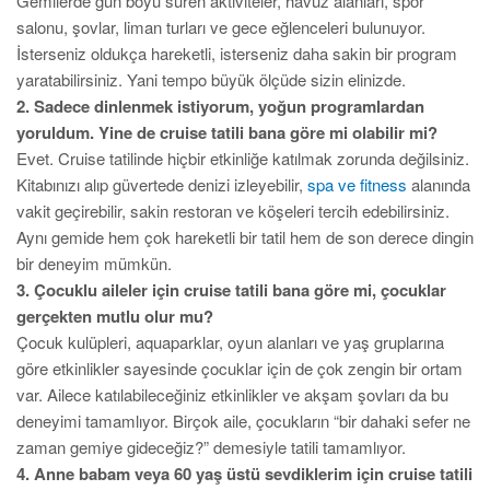
Gemilerde gün boyu süren aktiviteler, havuz alanları, spor
salonu, şovlar, liman turları ve gece eğlenceleri bulunuyor.
İsterseniz oldukça hareketli, isterseniz daha sakin bir program
yaratabilirsiniz. Yani tempo büyük ölçüde sizin elinizde.
2. Sadece dinlenmek istiyorum, yoğun programlardan
yoruldum. Yine de cruise tatili bana göre mi olabilir mi?
Evet. Cruise tatilinde hiçbir etkinliğe katılmak zorunda değilsiniz.
Kitabınızı alıp güvertede denizi izleyebilir,
spa ve fitness
alanında
vakit geçirebilir, sakin restoran ve köşeleri tercih edebilirsiniz.
Aynı gemide hem çok hareketli bir tatil hem de son derece dingin
bir deneyim mümkün.
3. Çocuklu aileler için cruise tatili bana göre mi, çocuklar
gerçekten mutlu olur mu?
Çocuk kulüpleri, aquaparklar, oyun alanları ve yaş gruplarına
göre etkinlikler sayesinde çocuklar için de çok zengin bir ortam
var. Ailece katılabileceğiniz etkinlikler ve akşam şovları da bu
deneyimi tamamlıyor. Birçok aile, çocukların “bir dahaki sefer ne
zaman gemiye gideceğiz?” demesiyle tatili tamamlıyor.
4. Anne babam veya 60 yaş üstü sevdiklerim için cruise tatili