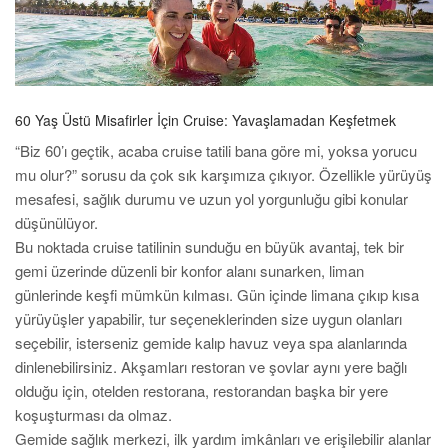
60 Yaş Üstü Misafirler İçin Cruise: Yavaşlamadan Keşfetmek
“Biz 60’ı geçtik, acaba cruise tatili bana göre mi, yoksa yorucu
mu olur?” sorusu da çok sık karşımıza çıkıyor. Özellikle yürüyüş
mesafesi, sağlık durumu ve uzun yol yorgunluğu gibi konular
düşünülüyor.
Bu noktada cruise tatilinin sunduğu en büyük avantaj, tek bir
gemi üzerinde düzenli bir konfor alanı sunarken, liman
günlerinde keşfi mümkün kılması. Gün içinde limana çıkıp kısa
yürüyüşler yapabilir, tur seçeneklerinden size uygun olanları
seçebilir, isterseniz gemide kalıp havuz veya spa alanlarında
dinlenebilirsiniz. Akşamları restoran ve şovlar aynı yere bağlı
olduğu için, otelden restorana, restorandan başka bir yere
koşuşturması da olmaz.
Gemide sağlık merkezi, ilk yardım imkânları ve erişilebilir alanlar