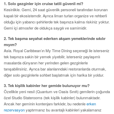
1. Solo gezginler için cruise tatili güvenli mi?
Kesinlikle. Gemi, 24 saat güvenlik personeli tarafından korunan
kapalı bir ekosistemdir. Ayrıca liman turları organize ve rehberli
olduğu için yabancı şehirlerde tek başınıza kalma riskiniz yoktur.
Gemi içi atmosfer de oldukça saygılı ve samimidir.
2. Tek başıma seyahat ederken akşam yemeklerinde sıkılır
mıyım?
Asla. Royal Caribbean’ın My Time Dining seçeneği ile isterseniz
tek başınıza sakin bir yemek yiyebilir, isterseniz paylaşımlı
masalarda dünyanın her yerinden gelen gezginlerle
tanışabilirsiniz. Ayrıca bar alanlarındaki restoranlarda oturmak,
diğer solo gezginlerle sohbet başlatmak için harika bir yoldur.
3. Tek kişilik kabinler her gemide bulunuyor mu?
Özellikle yeni nesil (Quantum ve Oasis Sınıfı) gemilerin çoğunda
özel Studio Staterooms (tek kişilik kabinler) bulunmaktadır.
Ancak her geminin kontenjanı farklıdır, bu nedenle
erken
rezervasyon
yaptırmanız bu avantajlı kabinleri yakalamanız