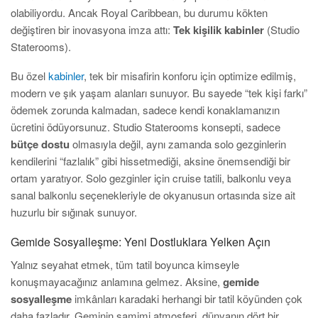
olabiliyordu. Ancak Royal Caribbean, bu durumu kökten
değiştiren bir inovasyona imza attı:
Tek kişilik kabinler
(Studio
Staterooms).
Bu özel
kabinler
, tek bir misafirin konforu için optimize edilmiş,
modern ve şık yaşam alanları sunuyor. Bu sayede “tek kişi farkı”
ödemek zorunda kalmadan, sadece kendi konaklamanızın
ücretini ödüyorsunuz. Studio Staterooms konsepti, sadece
bütçe dostu
olmasıyla değil, aynı zamanda solo gezginlerin
kendilerini “fazlalık” gibi hissetmediği, aksine önemsendiği bir
ortam yaratıyor. Solo gezginler için cruise tatili, balkonlu veya
sanal balkonlu seçenekleriyle de okyanusun ortasında size ait
huzurlu bir sığınak sunuyor.
Gemide Sosyalleşme: Yeni Dostluklara Yelken Açın
Yalnız seyahat etmek, tüm tatil boyunca kimseyle
konuşmayacağınız anlamına gelmez. Aksine,
gemide
sosyalleşme
imkânları karadaki herhangi bir tatil köyünden çok
daha fazladır. Geminin samimi atmosferi, dünyanın dört bir