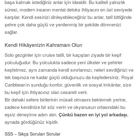
başa kalmak istediğiniz anlar için idealdir. Bu kaliteli yalnızlık
süresi, modern insanın mental detoks ihtiyacını en üst seviyede
karşılar. Kendi sesinizi dinleyebileceğiniz bu anlar, tatil bittiğinde
şehre çok daha güçlü ve yenilenmiş bir şekilde dönmenizi
sağlar.
Kendi Hikâyenizin Kahramanı Olun
Solo gezginler için cruise tatili, bir kaçıştan ziyade bir keşif
yolculuğudur. Bu yolculukta sadece yeni ülkeler ve şehirler
keşfetmez, aynı zamanda kendi sınırlarınızı, neleri sevdiğinizi ve
tek başınıza ne kadar güçlü olduğunuzu da keşfedersiniz. Royal
Caribbean’ın sunduğu konfor, güvenlik ve sosyal imkânlar, size
bu keşif için ihtiyacınız olan cesareti verir.
Bir dahaki sefere birilerinin müsait olmasını beklemek yerine,
sadece kendinize bir söz verin ve okyanusun ortasındaki bu
eşsiz deneyime adım atın.
Çünkü bazen en iyi yol arkadaşı
,
aynada gördüğünüz kişidir.
SSS – Sıkça Sorulan Sorular