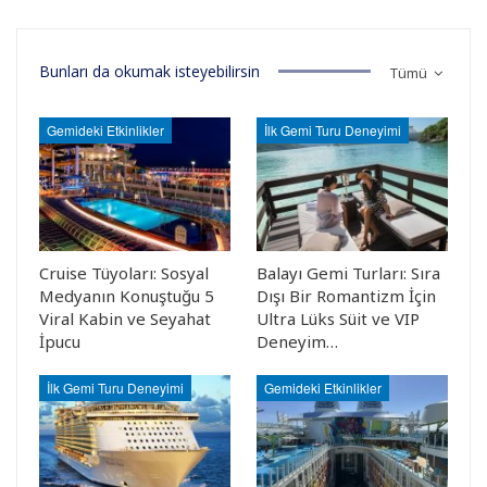
Bunları da okumak isteyebilirsin
Tümü
Gemideki Etkinlikler
İlk Gemi Turu Deneyimi
Cruise Tüyoları: Sosyal
Balayı Gemi Turları: Sıra
Medyanın Konuştuğu 5
Dışı Bir Romantizm İçin
Viral Kabin ve Seyahat
Ultra Lüks Süit ve VIP
İpucu
Deneyim…
İlk Gemi Turu Deneyimi
Gemideki Etkinlikler