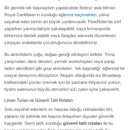
Bir gemide tek başınayken yapılacaklar listeniz asla bitmez.
Royal Caribbean’ın sunduğu
eğlence seçenekleri
, yalnız
seyahat eden birinin en büyük yardımcısıdır. FlowRider’da sörf
yaparken yanınızdakiyle şakalaşabilir, kaya tırmanışında
birbirinize destek olabilir veya Seaplex alanında düzenlenen
çarpışan arabalarda çocukluğunuza dönebilirsiniz.
Bu aktivitelerin çoğu, doğası gereği etkileşimi tetikler. Trivia
yarışmaları, dans dersleri, yemek workshopları veya şarap
tadım etkinlikleri gibi grup aktiviteleri, “tek başınalığı” eğlenceli bir
sosyal deneyime dönüştürür. Akşam olduğunda ise Broadway
kalitesindeki şovları izlemek için bir partnere ihtiyacınız yoktur;
tiyatro salonunun büyülü atmosferi sizi zaten içine çekecektir.
Liman Turları ve Güvenli Tatil Rotaları
Solo seyahat edenlerin en hassas olduğu noktalardan biri,
yabancı bir şehirde tek başına dolaşırken duyulan güvenlik
kaygısıdır. Gemi tatili, sunduğu
güvenli tatil rotaları
ile bu
kaygıyı minimize eder. Solo gezginler için cruise tatili, bu