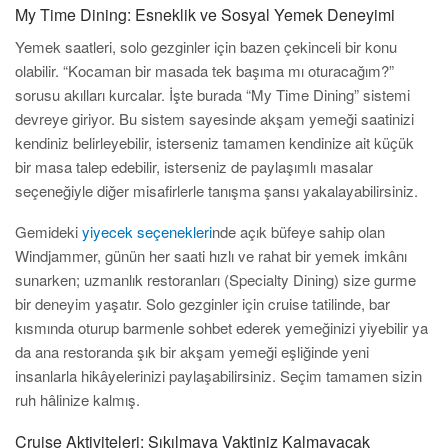
My Time Dining: Esneklik ve Sosyal Yemek Deneyimi
Yemek saatleri, solo gezginler için bazen çekinceli bir konu
olabilir. “Kocaman bir masada tek başıma mı oturacağım?”
sorusu akılları kurcalar. İşte burada “My Time Dining” sistemi
devreye giriyor. Bu sistem sayesinde akşam yemeği saatinizi
kendiniz belirleyebilir, isterseniz tamamen kendinize ait küçük
bir masa talep edebilir, isterseniz de paylaşımlı masalar
seçeneğiyle diğer misafirlerle tanışma şansı yakalayabilirsiniz.
Gemideki
yiyecek seçenekleri
nde açık büfeye sahip olan
Windjammer, günün her saati hızlı ve rahat bir yemek imkânı
sunarken; uzmanlık restoranları (Specialty Dining) size gurme
bir deneyim yaşatır. Solo gezginler için cruise tatilinde, bar
kısmında oturup barmenle sohbet ederek yemeğinizi yiyebilir ya
da ana restoranda şık bir akşam yemeği eşliğinde yeni
insanlarla hikâyelerinizi paylaşabilirsiniz. Seçim tamamen sizin
ruh hâlinize kalmış.
Cruise Aktiviteleri: Sıkılmaya Vaktiniz Kalmayacak