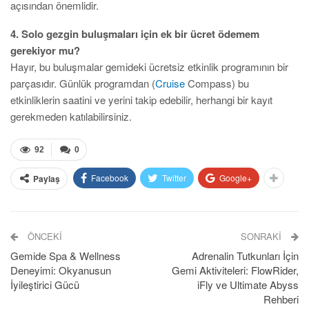
açısından önemlidir.
4. Solo gezgin buluşmaları için ek bir ücret ödemem
gerekiyor mu?
Hayır, bu buluşmalar gemideki ücretsiz etkinlik programının bir
parçasıdır. Günlük programdan (
Cruise
Compass) bu
etkinliklerin saatini ve yerini takip edebilir, herhangi bir kayıt
gerekmeden katılabilirsiniz.
92
0
Facebook
Twitter
Google+
Paylaş
ÖNCEKI
SONRAKI
Gemide Spa & Wellness
Adrenalin Tutkunları İçin
Deneyimi: Okyanusun
Gemi Aktiviteleri: FlowRider,
İyileştirici Gücü
iFly ve Ultimate Abyss
Rehberi