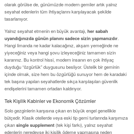
olarak görülse de, günümüzde modern gemiler artık yalnız
seyahat edenlerin tüm ihtiyaçlarını karşılayacak şekilde
tasarlanıyor.
Yalnız seyahat etmenin en büyük avantajı,
her sabah
uyandığınızda günün planını sadece sizin yapmanızdır
.
Hangi limanda ne kadar kalacağınız, akşam yemeğinde ne
yiyeceğiniz veya hangi şovu izleyeceğiniz tamamen sizin
kararınız. Bu kontrol hissi, modern insanın en çok ihtiyaç
duyduğu “özgürlük” duygusunu besliyor. Üstelik bir geminin
içinde olmak, size hem bu özgürlüğü sunuyor hem de karadaki
tek başına yapılan seyahatlerde sıkça karşılaşılan güvenlik
endişelerini tamamen ortadan kaldırıyor.
Tek Kişilik Kabinler ve Ekonomik Çözümler
Solo gezginlerin karşısına çıkan en büyük engel genellikle
bütçedir. Klasik otellerde veya eski tip gemi turlarında karşımıza
çıkan
single supplement
(tek kişi farkı), yalnız seyahat
edenlerin neredeyse iki kişilik ödeme yapmasına neden