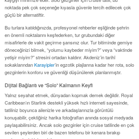
noktada pek çok seçeneğe kıyasla güvenle tercih edilecek çok
güçlü bir alternatiftir.
Bu turlara katıldığınızda, profesyonel rehberler eşliğinde şehrin
en önemli noktalarını keşfederken, tur grubundaki diğer
misafirlerle de vakit geçirme şansınız olur. Tur bitiminde gemiye
döneceğinizi bilmek, “yolumu kaybeder miyim?” veya “vaktinde
yetişir miyim?” stresini ortadan kaldırır. Akdeniz’in tarihî
sokaklarından
Karayipler
’in egzotik plajlarına kadar her rota, solo
gezginlerin konforu ve güvenliği düşünülerek planlanmıştır.
Dijital Bağlantı ve “Solo” Kalmanın Keyfi
Yalnız seyahat etmek, dünyadan kopmak demek değildir. Royal
Caribbean’ın Starlink destekli yüksek hızlı interneti sayesinde,
tatiliniz boyunca ailenizle ve arkadaşlarınızla görüntülü
konuşabilir, çektiğiniz harika fotoğrafları anında sosyal medyada
paylaşabilirsiniz. Ancak solo gezginler için cruise tatilinde en çok
sevilen şeylerden biri de bazen telefonu bir kenara bırakıp