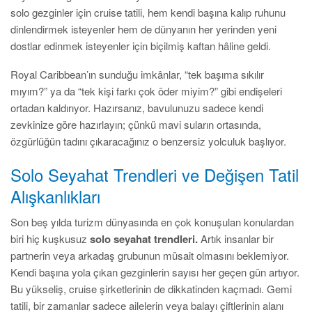
solo gezginler için cruise tatili, hem kendi başına kalıp ruhunu
dinlendirmek isteyenler hem de dünyanın her yerinden yeni
dostlar edinmek isteyenler için biçilmiş kaftan hâline geldi.
Royal Caribbean’ın sunduğu imkânlar, “tek başıma sıkılır
mıyım?” ya da “tek kişi farkı çok öder miyim?” gibi endişeleri
ortadan kaldırıyor. Hazırsanız, bavulunuzu sadece kendi
zevkinize göre hazırlayın; çünkü mavi suların ortasında,
özgürlüğün tadını çıkaracağınız o benzersiz yolculuk başlıyor.
Solo Seyahat Trendleri ve Değişen Tatil
Alışkanlıkları
Son beş yılda turizm dünyasında en çok konuşulan konulardan
biri hiç kuşkusuz
solo seyahat trendleri.
Artık insanlar bir
partnerin veya arkadaş grubunun müsait olmasını beklemiyor.
Kendi başına yola çıkan gezginlerin sayısı her geçen gün artıyor.
Bu yükseliş, cruise şirketlerinin de dikkatinden kaçmadı. Gemi
tatili, bir zamanlar sadece ailelerin veya balayı çiftlerinin alanı