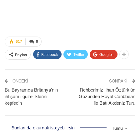
617
0
Facebook
Twitter
Google+
Paylaş
ÖNCEKI
SONRAKI
Bu Bayramda Britanya’nın
Rehberimiz İlhan Öztürk’ün
ihtişamlı güzelliklerini
Gözünden Royal Caribbean
keşfedin
ile Batı Akdeniz Turu
Bunları da okumak isteyebilirsin
Tümü