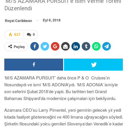
‘M/S AZAMARA PURSUIT’e İsim Verme Töreni
Düzenlendi
Eyl 6, 2018
Royal Caribbean
617
0
Paylaş
‘M/S AZAMARA PURSUIT’ daha önce P & O Cruises’ın
filosundaydı ve ismi ‘M/S ADONIA’ydı. ‘M/S ADONIA’ ismiyle
son seferini Şubat 2018’de yaptı. Bu tarihten beri Grand
Bahamas Shipyard’da modernize çalışmaları için bekliyordu.
Azamara CEO’su Larry Pimentel, yeni geminin gelecek yıl yedi
kıtada faaliyet göstereceğini ve 400 limana uğrayacağını söyledi.
Şirketin filosundaki yolcu gemileri Slovenya’dan Venedik’e kadar