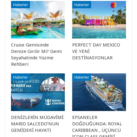
Haberler
Haberler
Cruise Gemisinde
PERFECT DAY MEXICO
Denize Girilir Mi? Gemi
VE YENİ
Seyahatinde Yüzme
DESTİNASYONLAR
Rehberi
Haberler
Haberler
DENİZLERİN MÜDAVİMİ:
EFSANELER
MARIO SALCEDO’NUN
DOĞDUĞUNDA: ROYAL
GEMİDEKİ HAYATI
CARIBBEAN , ÜÇÜNCÜ
ICON CLASS GEMİSİ