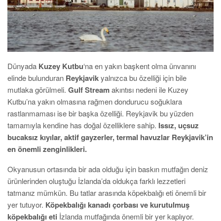
Dünyada
Kuzey Kutbu
‘na en yakın başkent olma ünvanını
elinde bulunduran
Reykjavik
yalnızca bu özelliği için bile
mutlaka görülmeli.
Gulf Stream
akıntısı nedeni ile Kuzey
Kutbu’na yakın olmasına rağmen dondurucu soğuklara
rastlanmaması ise bir başka özelliği. Reykjavik bu yüzden
tamamıyla kendine has doğal özelliklere sahip.
Issız, uçsuz
bucaksız kıyılar, aktif gayzerler, termal havuzlar Reykjavik’in
en önemli zenginlikleri.
Okyanusun ortasında bir ada olduğu için baskın mutfağın deniz
ürünlerinden oluştuğu İzlanda’da oldukça farklı lezzetleri
tatmanız mümkün. Bu tatlar arasında köpekbalığı eti önemli bir
yer tutuyor.
Köpekbalığı kanadı çorbası ve kurutulmuş
köpekbalığı eti
İzlanda mutfağında önemli bir yer kaplıyor.