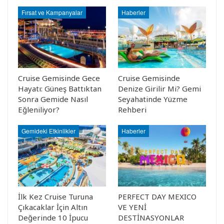
Fırsat ve Kampanyalar
Haberler
Cruise Gemisinde Gece
Cruise Gemisinde
Hayatı: Güneş Battıktan
Denize Girilir Mi? Gemi
Sonra Gemide Nasıl
Seyahatinde Yüzme
Eğleniliyor?
Rehberi
Gemideki Etkinlikler
Haberler
İlk Kez Cruise Turuna
PERFECT DAY MEXICO
Çıkacaklar İçin Altın
VE YENİ
Değerinde 10 İpucu
DESTİNASYONLAR