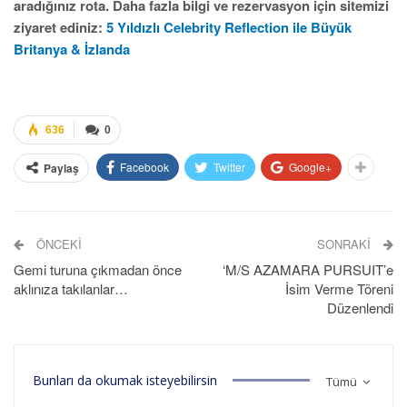
aradığınız rota. Daha fazla bilgi ve rezervasyon için sitemizi
ziyaret ediniz:
5 Yıldızlı Celebrity Reflection ile Büyük
Britanya & İzlanda
636
0
Facebook
Twitter
Google+
Paylaş
ÖNCEKI
SONRAKI
Gemi turuna çıkmadan önce
‘M/S AZAMARA PURSUIT’e
aklınıza takılanlar…
İsim Verme Töreni
Düzenlendi
Bunları da okumak isteyebilirsin
Tümü