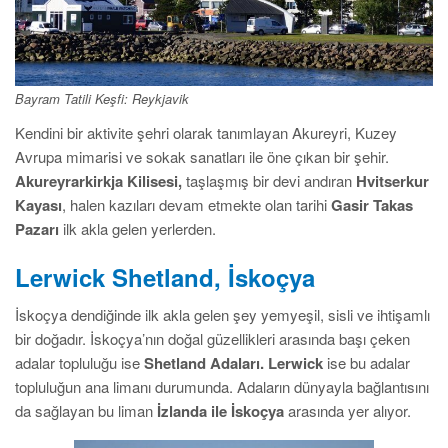
Bayram Tatili Keşfi: Reykjavik
Kendini bir aktivite şehri olarak tanımlayan Akureyri, Kuzey
Avrupa mimarisi ve sokak sanatları ile öne çıkan bir şehir.
Akureyrarkirkja Kilisesi,
taşlaşmış bir devi andıran
Hvitserkur
Kayası
, halen kazıları devam etmekte olan tarihi
Gasir Takas
Pazarı
ilk akla gelen yerlerden.
Lerwick Shetland, İskoçya
İskoçya dendiğinde ilk akla gelen şey yemyeşil, sisli ve ihtişamlı
bir doğadır. İskoçya’nın doğal güzellikleri arasında başı çeken
adalar topluluğu ise
Shetland Adaları.
Lerwick
ise bu adalar
topluluğun ana limanı durumunda. Adaların dünyayla bağlantısını
da sağlayan bu liman
İzlanda ile İskoçya
arasında yer alıyor.