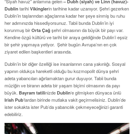
“Siyah havuz” anlamına gelen
– Dubh (siyah) ve Linn (havuz)-
Dublin
tarihi
Vikingler
in tarihine kadar uzanıyor. Şehri gezerken
Dublin’in taşlarından ağaçlarına kadar her şeye sinmiş bu ruhu
her adımınızda hissediyorsunuz. Tabii bunda Dublin’in iyi
korunmuş bir
Orta Çağ
şehri olmasının da büyük bir payı var.
Kendine özgü kültürü ve tarihi bir araya geldiğinde Dublin’i eşsiz
bir şehir yapmaya yetiyor. Şehir bugün Avrupa’nın en çok
ziyaret edilen başkentleri arasında.
Dublin’in bir diğer özelliği ise insanlarının cana yakınlığı. Sosyal
yapının oldukça hareketli olduğu bu kozmopolit dünya şehri
adeta yabancıları ağırlamaktan gurur duyuyor. Tabii bunda
müziğin ve biranın adeta bir yaşam biçimi olmasının da payı
büyük.
Bayram tatili
nizde
Dublin
‘e gitmişken dünyaca ünlü
Irish Pub
‘lardan birinde mutlaka vakit geçirmelisiniz. Dublin’de
ister sokakta ister Pub’da yabancılık çekmeyeceğinizi garanti
edebiliriz.