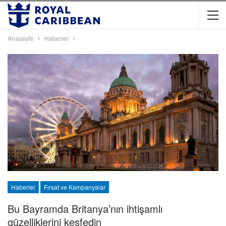
Anasayfa
Haberler
Haberler
Fırsat ve Kampanyalar
Bu Bayramda Britanya’nın ihtişamlı
güzelliklerini keşfedin