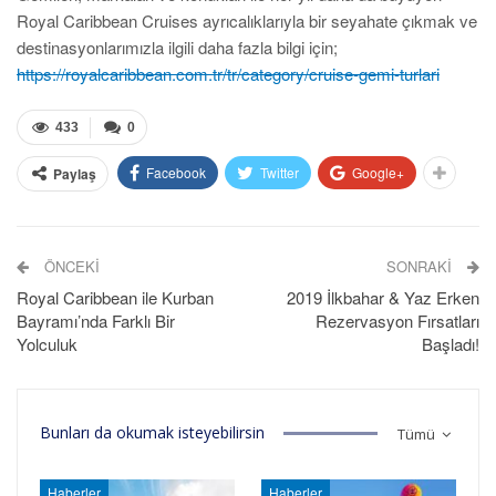
Royal Caribbean Cruises ayrıcalıklarıyla bir seyahate çıkmak ve
destinasyonlarımızla ilgili daha fazla bilgi için;
https://royalcaribbean.com.tr/tr/category/cruise-gemi-turlari
433
0
Facebook
Twitter
Google+
Paylaş
ÖNCEKI
SONRAKI
Royal Caribbean ile Kurban
2019 İlkbahar & Yaz Erken
Bayramı’nda Farklı Bir
Rezervasyon Fırsatları
Yolculuk
Başladı!
Bunları da okumak isteyebilirsin
Tümü
Haberler
Haberler