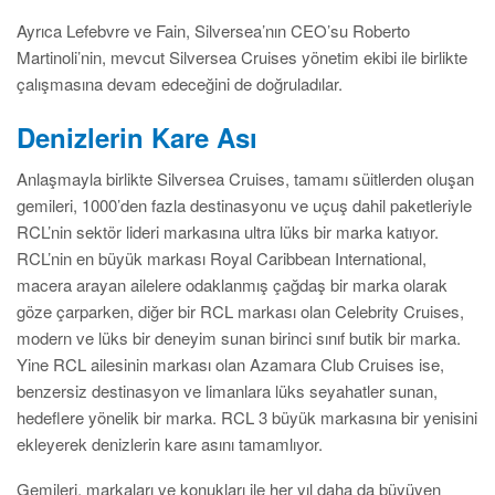
Ayrıca Lefebvre ve Fain, Silversea’nın CEO’su Roberto
Martinoli’nin, mevcut Silversea Cruises yönetim ekibi ile birlikte
çalışmasına devam edeceğini de doğruladılar.
Denizlerin Kare Ası
Anlaşmayla birlikte Silversea Cruises, tamamı süitlerden oluşan
gemileri, 1000’den fazla destinasyonu ve uçuş dahil paketleriyle
RCL’nin sektör lideri markasına ultra lüks bir marka katıyor.
RCL’nin en büyük markası Royal Caribbean International,
macera arayan ailelere odaklanmış çağdaş bir marka olarak
göze çarparken, diğer bir RCL markası olan Celebrity Cruises,
modern ve lüks bir deneyim sunan birinci sınıf butik bir marka.
Yine RCL ailesinin markası olan Azamara Club Cruises ise,
benzersiz destinasyon ve limanlara lüks seyahatler sunan,
hedeflere yönelik bir marka. RCL 3 büyük markasına bir yenisini
ekleyerek denizlerin kare asını tamamlıyor.
Gemileri, markaları ve konukları ile her yıl daha da büyüyen