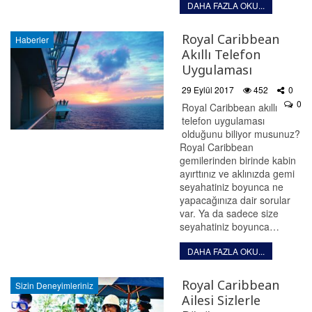
DAHA FAZLA OKU...
Royal Caribbean
Haberler
Akıllı Telefon
Uygulaması
29 Eylül 2017
452
0
0
Royal Caribbean akıllı
telefon uygulaması
olduğunu biliyor musunuz?
Royal Caribbean
gemilerinden birinde kabin
ayırttınız ve aklınızda gemi
seyahatiniz boyunca ne
yapacağınıza dair sorular
var. Ya da sadece size
seyahatiniz boyunca…
DAHA FAZLA OKU...
Royal Caribbean
Sizin Deneyimleriniz
Ailesi Sizlerle