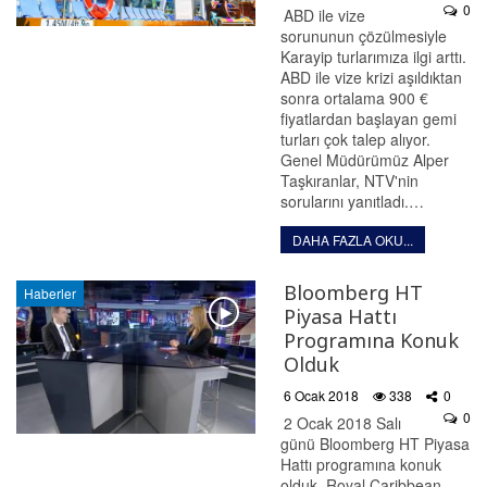
0
ABD ile vize
sorununun çözülmesiyle
Karayip turlarımıza ilgi arttı.
ABD ile vize krizi aşıldıktan
sonra ortalama 900 €
fiyatlardan başlayan gemi
turları çok talep alıyor.
Genel Müdürümüz Alper
Taşkıranlar, NTV'nin
sorularını yanıtladı.…
DAHA FAZLA OKU...
Bloomberg HT
Haberler
Piyasa Hattı
Programına Konuk
Olduk
6 Ocak 2018
338
0
0
2 Ocak 2018 Salı
günü Bloomberg HT Piyasa
Hattı programına konuk
olduk. Royal Caribbean