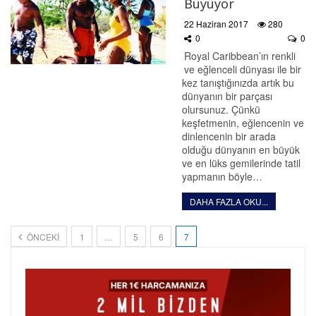
Büyüyor
22 Haziran 2017
280
0
0
Royal Caribbean’ın renkli
ve eğlenceli dünyası ile bir
kez tanıştığınızda artık bu
dünyanın bir parçası
olursunuz. Çünkü
keşfetmenin, eğlencenin ve
dinlencenin bir arada
olduğu dünyanın en büyük
ve en lüks gemilerinde tatil
yapmanın böyle…
DAHA FAZLA OKU...
ÖNCEKI
1
…
5
6
7