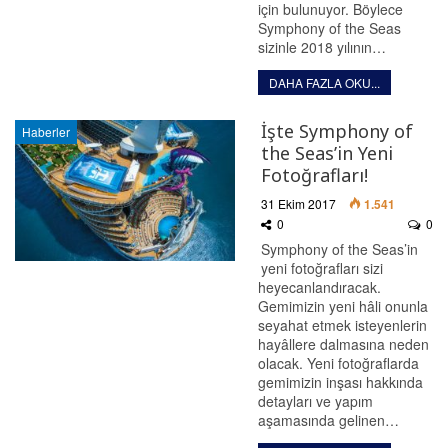
için bulunuyor. Böylece
Symphony of the Seas
sizinle 2018 yılının…
DAHA FAZLA OKU...
İşte Symphony of
Haberler
the Seas’in Yeni
Fotoğrafları!
31 Ekim 2017
1.541
0
0
Symphony of the Seas’in
yeni fotoğrafları sizi
heyecanlandıracak.
Gemimizin yeni hâli onunla
seyahat etmek isteyenlerin
hayâllere dalmasına neden
olacak. Yeni fotoğraflarda
gemimizin inşası hakkında
detayları ve yapım
aşamasında gelinen…