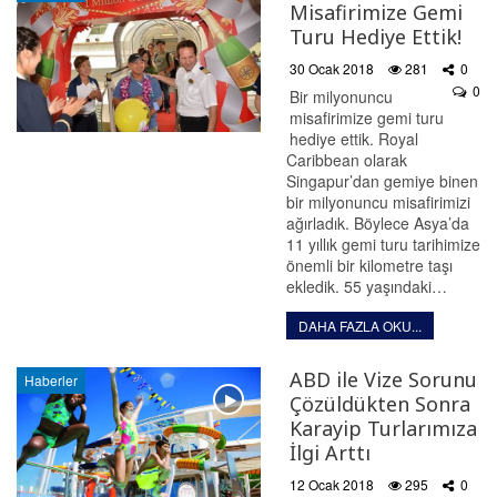
Misafirimize Gemi
Turu Hediye Ettik!
30 Ocak 2018
281
0
0
Bir milyonuncu
misafirimize gemi turu
hediye ettik. Royal
Caribbean olarak
Singapur’dan gemiye binen
bir milyonuncu misafirimizi
ağırladık. Böylece Asya’da
11 yıllık gemi turu tarihimize
önemli bir kilometre taşı
ekledik. 55 yaşındaki…
DAHA FAZLA OKU...
ABD ile Vize Sorunu
Haberler
Çözüldükten Sonra
Karayip Turlarımıza
İlgi Arttı
12 Ocak 2018
295
0