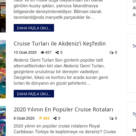
U
görülen kuzey ışıkları, yalnızca İskandinavya
A
bölgesinde deneyimlenebiliyor. Bilimsel olarak
A
tanımlandığında manyetik parçacıklar ile…
DAHA FAZLA OKU...
Cruise Turları ile Akdeniz’i Keşfedin
S
10 Ocak 2020
457
0
0
Akdeniz Gemi Turları Son günlerin popüler tatil
alternatiflerinden biri olan Akdeniz Gemi Turları,
gezginlere unutulmaz bir deneyim vadediyor.
Gezginler, lüksü ve konforu bir arada sunan gemi
turları ile dünyanın en güzel şehirlerini…
DAHA FAZLA OKU...
2020 Yılının En Popüler Cruise Rotaları
S
6 Ocak 2020
583
0
0
2020 yılının en popüler cruise rotalarını Royal
h
Caribbean Türkiye ile keşfetmeye ne dersiniz? Cruise