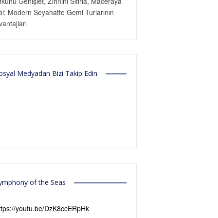
fkunu Genişlet, Zihnini Sıfırla, Maceraya
tıl: Modern Seyahatte Gemi Turlarının
vantajları
osyal Medyadan Bizi Takip Edin
ymphony of the Seas
ttps://youtu.be/DzK8ccERpHk