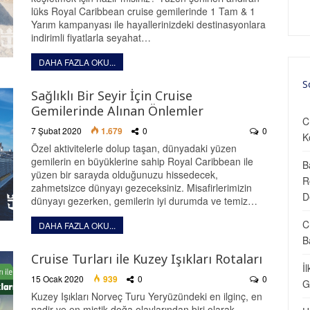
lüks Royal Caribbean cruise gemilerinde 1 Tam & 1
Yarım kampanyası ile hayallerinizdeki destinasyonlara
indirimli fiyatlarla seyahat…
DAHA FAZLA OKU...
S
Sağlıklı Bir Seyir İçin Cruise
Gemilerinde Alınan Önlemler
C
7 Şubat 2020
1.679
0
0
K
Özel aktivitelerle dolup taşan, dünyadaki yüzen
gemilerin en büyüklerine sahip Royal Caribbean ile
B
yüzen bir sarayda olduğunuzu hissedecek,
R
zahmetsizce dünyayı gezeceksiniz. Misafirlerimizin
D
dünyayı gezerken, gemilerin iyi durumda ve temiz…
C
DAHA FAZLA OKU...
B
Cruise Turları ile Kuzey Işıkları Rotaları
İ
15 Ocak 2020
939
0
0
G
Kuzey Işıkları Norveç Turu Yeryüzündeki en ilginç, en
nadir ve en mistik doğa olaylarından biri olarak