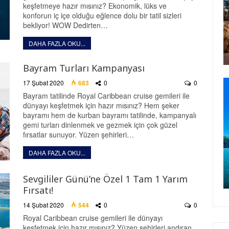
keşfetmeye hazır mısınız? Ekonomik, lüks ve
konforun iç içe olduğu eğlence dolu bir tatil sizleri
bekliyor! WOW Dedirten…
DAHA FAZLA OKU...
Bayram Turları Kampanyası
17 Şubat 2020
683
0
0
Bayram tatilinde Royal Caribbean cruise gemileri ile
dünyayı keşfetmek için hazır mısınız? Hem şeker
bayramı hem de kurban bayramı tatilinde, kampanyalı
gemi turları dinlenmek ve gezmek için çok güzel
fırsatlar sunuyor. Yüzen şehirleri…
DAHA FAZLA OKU...
Sevgililer Günü’ne Özel 1 Tam 1 Yarım
Fırsatı!
14 Şubat 2020
544
0
0
Royal Caribbean cruise gemileri ile dünyayı
keşfetmek için hazır mısınız? Yüzen şehirleri andıran