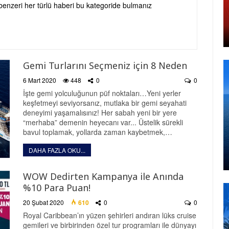
ve benzeri her türlü haberi bu kategoride bulmanız
Gemi Turlarını Seçmeniz için 8 Neden
6 Mart 2020
448
0
0
İşte gemi yolculuğunun püf noktaları…Yeni yerler
keşfetmeyi seviyorsanız, mutlaka bir gemi seyahati
deneyimi yaşamalısınız! Her sabah yeni bir yere
“merhaba” demenin heyecanı var... Üstelik sürekli
bavul toplamak, yollarda zaman kaybetmek,…
DAHA FAZLA OKU...
WOW Dedirten Kampanya ile Anında
%10 Para Puan!
20 Şubat 2020
610
0
0
Royal Caribbean’ın yüzen şehirleri andıran lüks cruise
gemileri ve birbirinden özel tur programları ile dünyayı