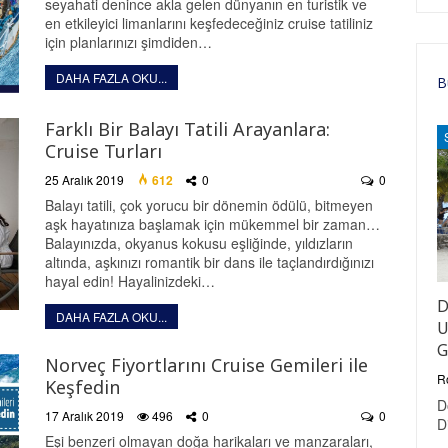
seyahati denince akla gelen dünyanın en turistik ve
en etkileyici limanlarını keşfedeceğiniz cruise tatiliniz
için planlarınızı şimdiden…
DAHA FAZLA OKU...
B
Farklı Bir Balayı Tatili Arayanlara:
Cruise Turları
25 Aralık 2019
612
0
0
Balayı tatili, çok yorucu bir dönemin ödülü, bitmeyen
aşk hayatınıza başlamak için mükemmel bir zaman…
Balayınızda, okyanus kokusu eşliğinde, yıldızların
altında, aşkınızı romantik bir dans ile taçlandırdığınızı
hayal edin! Hayalinizdeki…
D
DAHA FAZLA OKU...
U
G
Norveç Fiyortlarını Cruise Gemileri ile
R
Keşfedin
D
17 Aralık 2019
496
0
0
D
Eşi benzeri olmayan doğa harikaları ve manzaraları,