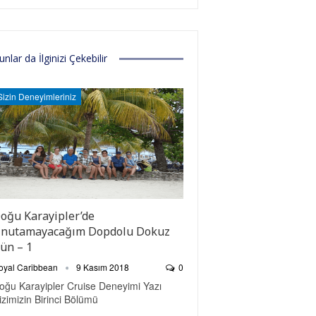
unlar da İlginizi Çekebilir
Sizin Deneyimleriniz
oğu Karayipler’de
nutamayacağım Dopdolu Dokuz
ün – 1
oyal Caribbean
9 Kasım 2018
0
oğu Karayipler Cruise Deneyimi Yazı
izimizin Birinci Bölümü