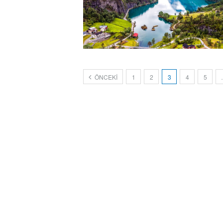
ÖNCEKI
1
2
3
4
5