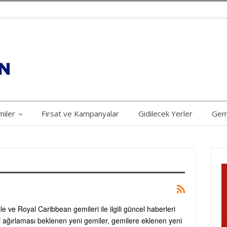
iler
Fırsat ve Kampanyalar
Gidilecek Yerler
Gem
 ve Royal Caribbean gemileri ile ilgili güncel haberleri
rini ağırlaması beklenen yeni gemiler, gemilere eklenen yeni